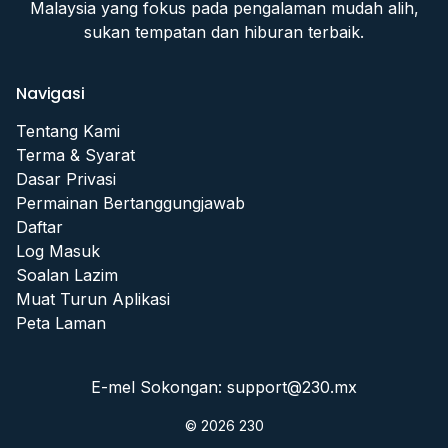
Malaysia yang fokus pada pengalaman mudah alih,
sukan tempatan dan hiburan terbaik.
Navigasi
Tentang Kami
Terma & Syarat
Dasar Privasi
Permainan Bertanggungjawab
Daftar
Log Masuk
Soalan Lazim
Muat Turun Aplikasi
Peta Laman
E-mel Sokongan:
support@230.mx
© 2026 230