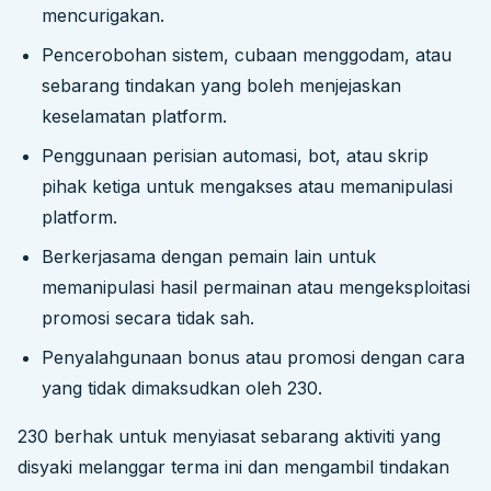
mencurigakan.
Pencerobohan sistem, cubaan menggodam, atau
sebarang tindakan yang boleh menjejaskan
keselamatan platform.
Penggunaan perisian automasi, bot, atau skrip
pihak ketiga untuk mengakses atau memanipulasi
platform.
Berkerjasama dengan pemain lain untuk
memanipulasi hasil permainan atau mengeksploitasi
promosi secara tidak sah.
Penyalahgunaan bonus atau promosi dengan cara
yang tidak dimaksudkan oleh 230.
230 berhak untuk menyiasat sebarang aktiviti yang
disyaki melanggar terma ini dan mengambil tindakan