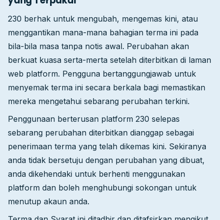
yang Terpakai
230 berhak untuk mengubah, mengemas kini, atau
menggantikan mana-mana bahagian terma ini pada
bila-bila masa tanpa notis awal. Perubahan akan
berkuat kuasa serta-merta setelah diterbitkan di laman
web platform. Pengguna bertanggungjawab untuk
menyemak terma ini secara berkala bagi memastikan
mereka mengetahui sebarang perubahan terkini.
Penggunaan berterusan platform 230 selepas
sebarang perubahan diterbitkan dianggap sebagai
penerimaan terma yang telah dikemas kini. Sekiranya
anda tidak bersetuju dengan perubahan yang dibuat,
anda dikehendaki untuk berhenti menggunakan
platform dan boleh menghubungi sokongan untuk
menutup akaun anda.
Terma dan Syarat ini ditadbir dan ditafsirkan mengikut