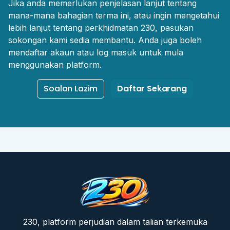
Jika anda memerlukan penjelasan lanjut tentang
mana-mana bahagian terma ini, atau ingin mengetahui
lebih lanjut tentang perkhidmatan 230, pasukan
sokongan kami sedia membantu. Anda juga boleh
mendaftar akaun atau log masuk untuk mula
menggunakan platform.
Soalan Lazim
Daftar Sekarang
230, platform perjudian dalam talian terkemuka