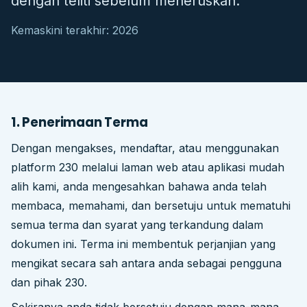
dengan teliti sebelum meneruskan.
Kemaskini terakhir: 2026
1. Penerimaan Terma
Dengan mengakses, mendaftar, atau menggunakan
platform 230 melalui laman web atau aplikasi mudah
alih kami, anda mengesahkan bahawa anda telah
membaca, memahami, dan bersetuju untuk mematuhi
semua terma dan syarat yang terkandung dalam
dokumen ini. Terma ini membentuk perjanjian yang
mengikat secara sah antara anda sebagai pengguna
dan pihak 230.