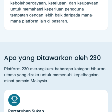
kebolehpercayaan, ketelusan, dan keupayaan
untuk memahami keperluan pengguna
tempatan dengan lebih baik daripada mana-
mana platform lain di pasaran.
Apa yang Ditawarkan oleh 230
Platform 230 merangkumi beberapa kategori hiburan
utama yang direka untuk memenuhi kepelbagaian
minat pemain Malaysia.
Pertaruhan Sukan