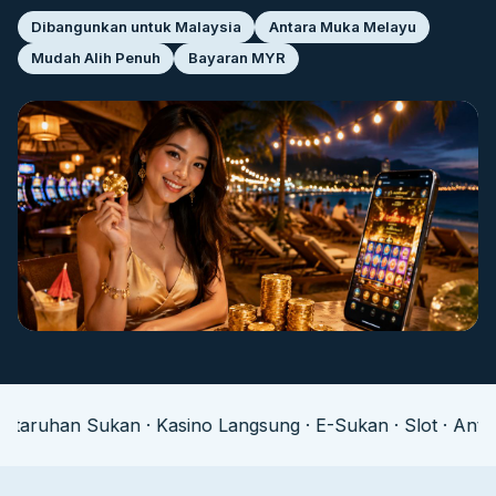
Dibangunkan untuk Malaysia
Antara Muka Melayu
Mudah Alih Penuh
Bayaran MYR
an · Kasino Langsung · E-Sukan · Slot · Antara Muka Ba